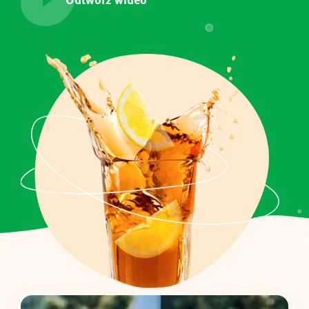
Finland
Suomi
France
Français
Germany
Deutsch
Iberia
Español
Italy