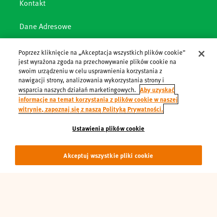
Kontakt
Dane Adresowe
Polityka cookies
Poprzez kliknięcie na „Akceptacja wszystkich plików cookie”
jest wyrażona zgoda na przechowywanie plików cookie na
swoim urządzeniu w celu usprawnienia korzystania z
Polityka prywatności
nawigacji strony, analizowania wykorzystania strony i
Aby uzyskać
wsparcia naszych działań marketingowych.
informacje na temat korzystania z plików cookie w naszej
witrynie, zapoznaj się z naszą Polityką Prywatności.
® Refresco Poland 2026
Ustawienia plików cookie
Obserwuj nas:
Akceptuj wszystkie pliki cookie