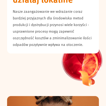
Nasze zaangażowanie we wdrażanie coraz
bardziej przyjaznych dla środowiska metod
produkcji i dystrybucji przynosi wiele korzyści -
Możesz przeglądać te treści po zaakceptowaniu plików
usprawnione procesy mogą zapewnić
cookie.
Więcej informacji o plikach cookies.
.
oszczędność kosztów a zminimalizowanie ilości
odpadów pozytywnie wpływa na otoczenie.
Proszę dostosować swoje preferencje dotyczące plików
cookie tutaj.